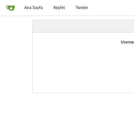
Ana Sayfa
Keşfet
Yardım
Userna