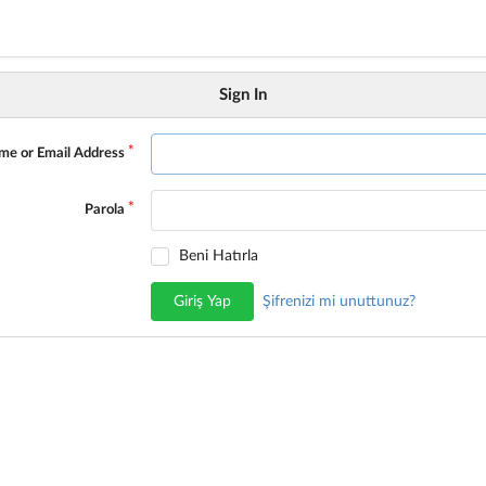
Sign In
me or Email Address
Parola
Beni Hatırla
Giriş Yap
Şifrenizi mi unuttunuz?