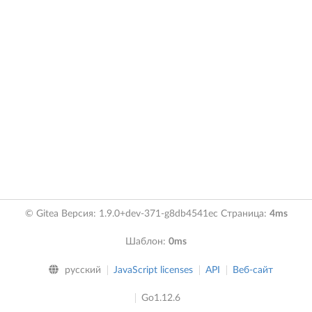
© Gitea Версия: 1.9.0+dev-371-g8db4541ec Страница:
4ms
Шаблон:
0ms
русский
JavaScript licenses
API
Веб-сайт
Go1.12.6